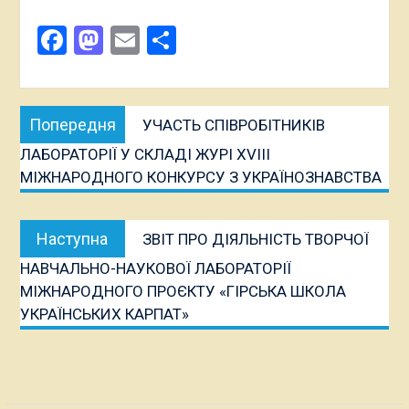
Facebook
Mastodon
Email
Поділитися
Навігація
Попередня
Попередня
УЧАСТЬ СПІВРОБІТНИКІВ
записів
публікація:
ЛАБОРАТОРІЇ У СКЛАДІ ЖУРІ XVІII
МІЖНАРОДНОГО КОНКУРСУ З УКРАЇНОЗНАВСТВА
Наступна
Наступна
ЗВІТ ПРО ДІЯЛЬНІСТЬ ТВОРЧОЇ
публікація:
НАВЧАЛЬНО-НАУКОВОЇ ЛАБОРАТОРІЇ
МІЖНАРОДНОГО ПРОЄКТУ «ГІРСЬКА ШКОЛА
УКРАЇНСЬКИХ КАРПАТ»