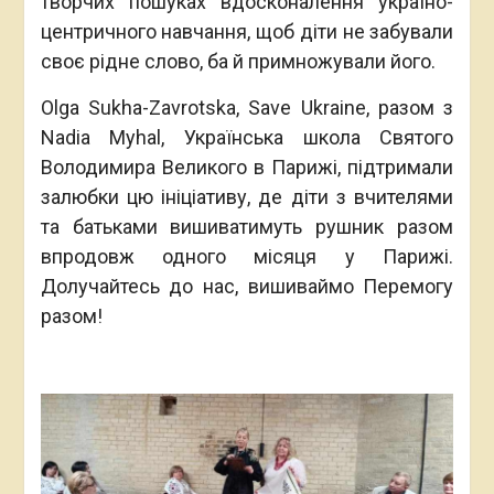
творчих пошуках вдосконалення україно-
центричного навчання, щоб діти не забували
своє рідне слово, ба й примножували його.
Olga Sukha-Zavrotska, Save Ukraine, разом з
Nadia Myhal, Українська школа Святого
Володимира Великого в Парижі, підтримали
залюбки цю ініціативу, де діти з вчителями
та батьками вишиватимуть рушник разом
впродовж одного місяця у Парижі.
Долучайтесь до нас, вишиваймо Перемогу
разом!