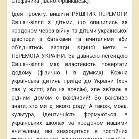
Стефаника (Івано-Франківськ).
Ідея проєкту: вишити РУШНИК ПЕРЕМОГИ
Євшан-зілля з дітьми, що опинились за
кордоном через війну, та дітьми української
діаспори з батьками та вчителями аби
об’єднатись заради єдиної мети –
ПЕРЕМОГА УКРАЇНИ. За давньою легендою
Євшан-зілля має властивість повертати
додому (фізично і в думках). Кожна
українська дитина приїде до України (хоч
раз у житті, або на зовсім), але зв’язок з
рідним домом є важливий! Бо важливо
знати, хто ми є, якого роду! A також, мова,
культура, ідентичність формуються в
українських школах за кордоном нашими
вчителями, які знаходяться в постійних