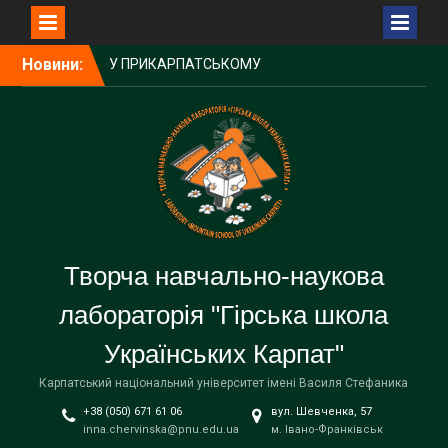
Перейти
Новини:
БУДІВНИЧИЙ
до
ГУЦУЛЬСЬКОЇ ШКОЛИ –
вмісту
НАРОДНИЙ УЧИТЕЛЬ
УКРАЇНИ, ПОЧЕСНИЙ
ПРОФЕСОР
УНІВЕРСИТЕТУ – ПЕТРО
ЛОСЮК
ГАЛА-КОНЦЕРТ
УЧАСНИКІВ ФЕСТИВАЛЮ-
КОНКУРСУ. СВЯТО
Творча навчально-наукова
ВДЯЧНОСТІ, МРІЙ ТА
ПЕРЕМОГ «НЕЗЛАМНІ
лабораторія "Гірська школа
ДУХОМ ТА ОЗБРОЄНІ
ЗНАННЯМИ»
Українських Карпат"
У ПРИКАРПАТСЬКОМУ
УНІВЕРСИТЕТІ ВІДБУВСЯ
Карпатський національний університет імені Василя Стефаника
ОСВІТНЬО-МИСТЕЦЬКИЙ
+38 (050) 671 61 06
вул. Шевченка, 57
ФЕСТИВАЛЬ
inna.chervinska@pnu.edu.ua
м. Івано-Франківськ
УКРАЇНСЬКИХ ШКІЛ