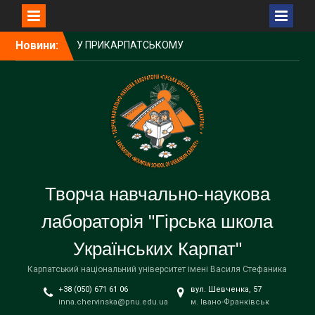
Перейти
Новини:
У ПРИКАРПАТСЬКОМУ
до
УНІВЕРСИТЕТІ ВІДБУВСЯ
вмісту
ОСВІТНЬО-МИСТЕЦЬКИЙ
ФЕСТИВАЛЬ
УКРАЇНСЬКИХ ШКІЛ
ДІАСПОРИ ТА ЗАКЛАДІВ
ОСВІТИ УКРАЇНИ
БУДІВНИЧИЙ
ГУЦУЛЬСЬКОЇ ШКОЛИ –
НАРОДНИЙ УЧИТЕЛЬ
Творча навчально-наукова
УКРАЇНИ, ПОЧЕСНИЙ
ПРОФЕСОР
лабораторія "Гірська школа
УНІВЕРСИТЕТУ – ПЕТРО
ЛОСЮК
Українських Карпат"
ГАЛА-КОНЦЕРТ
УЧАСНИКІВ ФЕСТИВАЛЮ-
Карпатський національний університет імені Василя Стефаника
КОНКУРСУ. СВЯТО
+38 (050) 671 61 06
вул. Шевченка, 57
ВДЯЧНОСТІ, МРІЙ ТА
inna.chervinska@pnu.edu.ua
м. Івано-Франківськ
ПЕРЕМОГ «НЕЗЛАМНІ