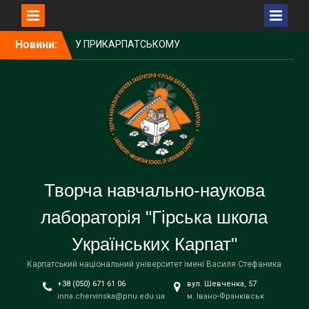
У ПРИКАРПАТСЬКОМУ
УНІВЕРСИТЕТІ ВІДБУВСЯ
Перейти
Новини:
ОСВІТНЬО-МИСТЕЦЬКИЙ
до
ФЕСТИВАЛЬ
вмісту
УКРАЇНСЬКИХ ШКІЛ
ДІАСПОРИ ТА ЗАКЛАДІВ
ОСВІТИ УКРАЇНИ
БУДІВНИЧИЙ
ГУЦУЛЬСЬКОЇ ШКОЛИ –
НАРОДНИЙ УЧИТЕЛЬ
УКРАЇНИ, ПОЧЕСНИЙ
ПРОФЕСОР
Творча навчально-наукова
УНІВЕРСИТЕТУ – ПЕТРО
ЛОСЮК
лабораторія "Гірська школа
ГАЛА-КОНЦЕРТ
УЧАСНИКІВ ФЕСТИВАЛЮ-
Українських Карпат"
КОНКУРСУ. СВЯТО
ВДЯЧНОСТІ, МРІЙ ТА
Карпатський національний університет імені Василя Стефаника
ПЕРЕМОГ «НЕЗЛАМНІ
+38 (050) 671 61 06
вул. Шевченка, 57
ДУХОМ ТА ОЗБРОЄНІ
inna.chervinska@pnu.edu.ua
м. Івано-Франківськ
ЗНАННЯМИ»