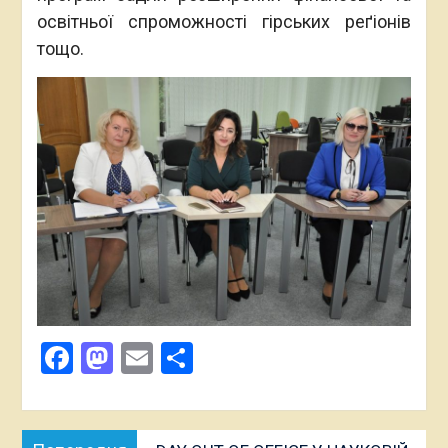
освітньої спроможності гірських реґіонів
тощо.
Facebook
Mastodon
Email
Поділитися
Навігація
Попередня