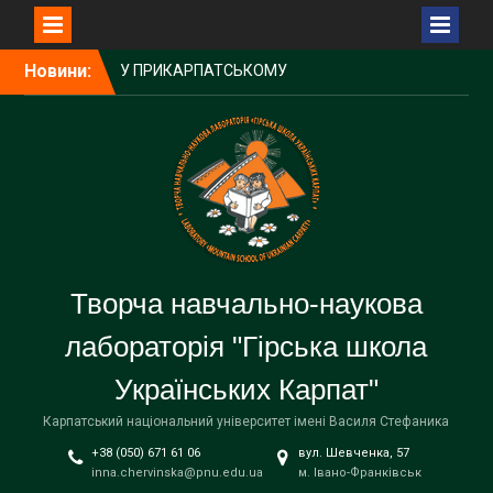
УНІВЕРСИТЕТІ ВІДБУВСЯ
ОСВІТНЬО-МИСТЕЦЬКИЙ
Перейти
ФЕСТИВАЛЬ
Новини:
до
УКРАЇНСЬКИХ ШКІЛ
вмісту
ДІАСПОРИ ТА ЗАКЛАДІВ
ОСВІТИ УКРАЇНИ
БУДІВНИЧИЙ
ГУЦУЛЬСЬКОЇ ШКОЛИ –
НАРОДНИЙ УЧИТЕЛЬ
УКРАЇНИ, ПОЧЕСНИЙ
ПРОФЕСОР
УНІВЕРСИТЕТУ – ПЕТРО
Творча навчально-наукова
ЛОСЮК
ГАЛА-КОНЦЕРТ
лабораторія "Гірська школа
УЧАСНИКІВ ФЕСТИВАЛЮ-
КОНКУРСУ. СВЯТО
Українських Карпат"
ВДЯЧНОСТІ, МРІЙ ТА
ПЕРЕМОГ «НЕЗЛАМНІ
Карпатський національний університет імені Василя Стефаника
ДУХОМ ТА ОЗБРОЄНІ
+38 (050) 671 61 06
вул. Шевченка, 57
ЗНАННЯМИ»
inna.chervinska@pnu.edu.ua
м. Івано-Франківськ