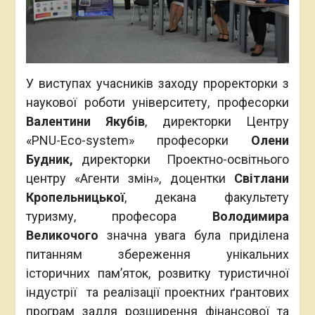
У виступах учасників заходу проректорки з
наукової роботи університету, професорки
Валентини Якубів
, директорки Центру
«PNU-Еco-system» професорки
Олени
Будник,
директорки Проектно-освітнього
центру «Агенти змін», доцентки
Світлани
Кропельницької
, декана факультету
туризму, професора
Володимира
Великочого
значна увага була приділена
питанням збереження унікальних
історичних пам’яток, розвитку туристичної
індустрії та реалізації проектних ґрантових
програм задля розширення фінансової та