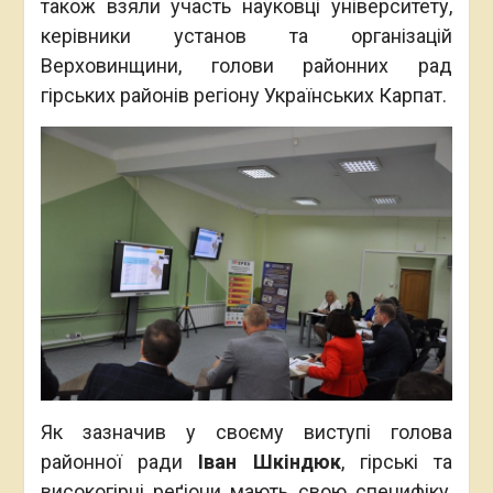
також взяли участь науковці університету,
керівники установ та організацій
Верховинщини, голови районних рад
гірських районів регіону Українських Карпат.
Як зазначив у своєму виступі голова
районної ради
Іван Шкіндюк
, гірські та
високогірні реґіони мають свою специфіку,